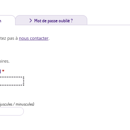
n
(
Mot de passe oublié ?
o
itez pas à
nous contacter
.
n
g
ires.
l
l
*
e
t
a
c
juscules / minuscules)
t
i