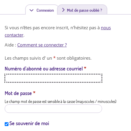
Connexion
(
Mot de passe oublié ?
o
Si vous n'êtes pas encore inscrit, n'hésitez pas à
nous
n
contacter
.
g
Aide :
Comment se connecter ?
l
Les champs suivis d' un
*
sont obligatoires.
e
Numéro d'abonné ou adresse courriel
*
t
a
c
Mot de passe
*
Le champ mot de passe est sensible à la casse (majuscules / minuscules)
t
i
f
Se souvenir de moi