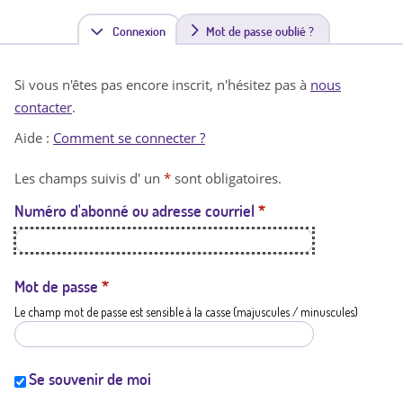
Connexion
(
Mot de passe oublié ?
o
Si vous n'êtes pas encore inscrit, n'hésitez pas à
nous
n
contacter
.
g
Aide :
Comment se connecter ?
l
Les champs suivis d' un
*
sont obligatoires.
e
Numéro d'abonné ou adresse courriel
*
t
a
c
Mot de passe
*
Le champ mot de passe est sensible à la casse (majuscules / minuscules)
t
i
f
Se souvenir de moi