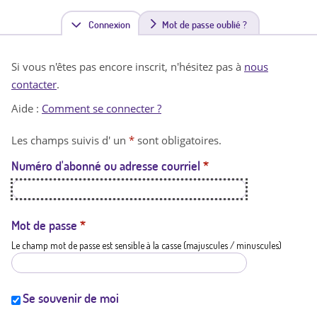
Connexion
(
Mot de passe oublié ?
o
Si vous n'êtes pas encore inscrit, n'hésitez pas à
nous
n
contacter
.
g
Aide :
Comment se connecter ?
l
Les champs suivis d' un
*
sont obligatoires.
e
Numéro d'abonné ou adresse courriel
*
t
a
c
Mot de passe
*
Le champ mot de passe est sensible à la casse (majuscules / minuscules)
t
i
f
Se souvenir de moi