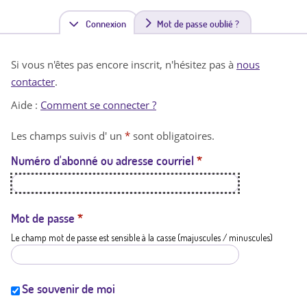
Connexion
(
Mot de passe oublié ?
o
Si vous n'êtes pas encore inscrit, n'hésitez pas à
nous
n
contacter
.
g
Aide :
Comment se connecter ?
l
Les champs suivis d' un
*
sont obligatoires.
e
Numéro d'abonné ou adresse courriel
*
t
a
c
Mot de passe
*
Le champ mot de passe est sensible à la casse (majuscules / minuscules)
t
i
f
Se souvenir de moi