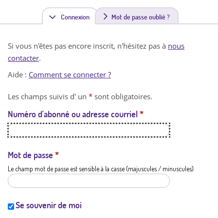
Connexion
(
Mot de passe oublié ?
o
Si vous n'êtes pas encore inscrit, n'hésitez pas à
nous
n
contacter
.
g
Aide :
Comment se connecter ?
l
Les champs suivis d' un
*
sont obligatoires.
e
Numéro d'abonné ou adresse courriel
*
t
a
c
Mot de passe
*
Le champ mot de passe est sensible à la casse (majuscules / minuscules)
t
i
f
Se souvenir de moi