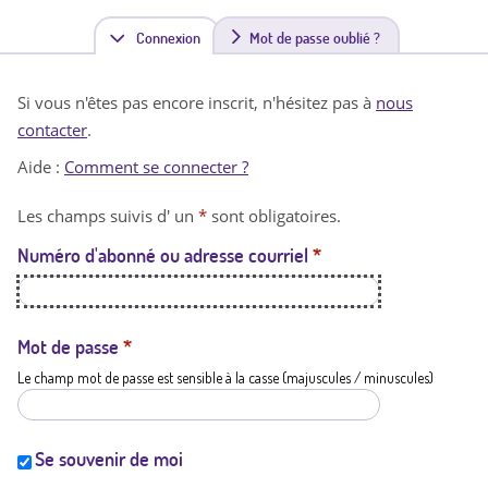
Connexion
(
Mot de passe oublié ?
o
Si vous n'êtes pas encore inscrit, n'hésitez pas à
nous
n
contacter
.
g
Aide :
Comment se connecter ?
l
Les champs suivis d' un
*
sont obligatoires.
e
Numéro d'abonné ou adresse courriel
*
t
a
c
Mot de passe
*
Le champ mot de passe est sensible à la casse (majuscules / minuscules)
t
i
f
Se souvenir de moi