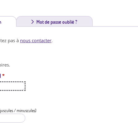
n
(
Mot de passe oublié ?
o
itez pas à
nous contacter
.
n
g
ires.
l
l
*
e
t
a
c
juscules / minuscules)
t
i