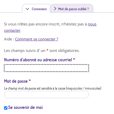
Connexion
(
Mot de passe oublié ?
o
Si vous n'êtes pas encore inscrit, n'hésitez pas à
nous
n
contacter
.
g
Aide :
Comment se connecter ?
l
Les champs suivis d' un
*
sont obligatoires.
e
Numéro d'abonné ou adresse courriel
*
t
a
c
Mot de passe
*
Le champ mot de passe est sensible à la casse (majuscules / minuscules)
t
i
f
Se souvenir de moi