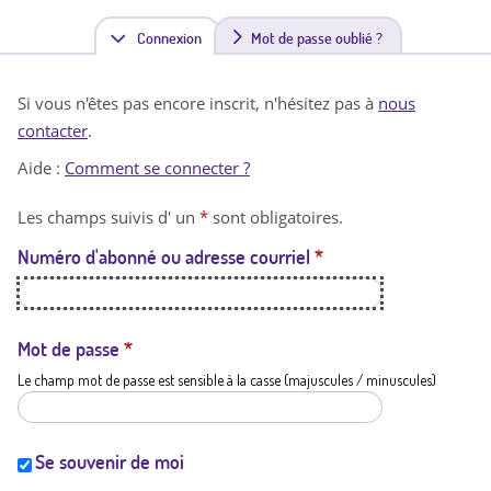
Connexion
(
Mot de passe oublié ?
o
Si vous n'êtes pas encore inscrit, n'hésitez pas à
nous
n
contacter
.
g
Aide :
Comment se connecter ?
l
Les champs suivis d' un
*
sont obligatoires.
e
Numéro d'abonné ou adresse courriel
*
t
a
c
Mot de passe
*
Le champ mot de passe est sensible à la casse (majuscules / minuscules)
t
i
f
Se souvenir de moi