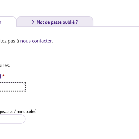
n
(
Mot de passe oublié ?
o
itez pas à
nous contacter
.
n
g
ires.
l
l
*
e
t
a
c
juscules / minuscules)
t
i