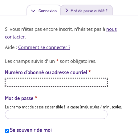
Connexion
(
Mot de passe oublié ?
o
Si vous n'êtes pas encore inscrit, n'hésitez pas à
nous
n
contacter
.
g
Aide :
Comment se connecter ?
l
Les champs suivis d' un
*
sont obligatoires.
e
Numéro d'abonné ou adresse courriel
*
t
a
c
Mot de passe
*
Le champ mot de passe est sensible à la casse (majuscules / minuscules)
t
i
f
Se souvenir de moi