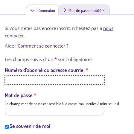
Connexion
(
Mot de passe oublié ?
o
Si vous n'êtes pas encore inscrit, n'hésitez pas à
nous
n
contacter
.
g
Aide :
Comment se connecter ?
l
Les champs suivis d' un
*
sont obligatoires.
e
Numéro d'abonné ou adresse courriel
*
t
a
c
Mot de passe
*
Le champ mot de passe est sensible à la casse (majuscules / minuscules)
t
i
f
Se souvenir de moi