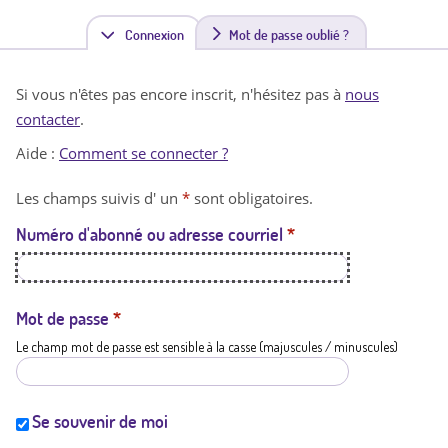
Connexion
(
Mot de passe oublié ?
o
Si vous n'êtes pas encore inscrit, n'hésitez pas à
nous
n
contacter
.
g
Aide :
Comment se connecter ?
l
Les champs suivis d' un
*
sont obligatoires.
e
Numéro d'abonné ou adresse courriel
*
t
a
c
Mot de passe
*
Le champ mot de passe est sensible à la casse (majuscules / minuscules)
t
i
f
Se souvenir de moi