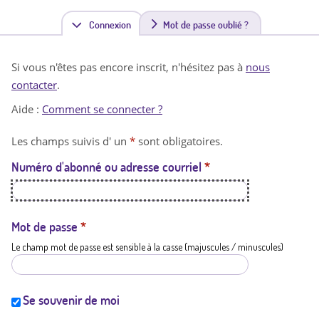
Connexion
(
Mot de passe oublié ?
o
Si vous n'êtes pas encore inscrit, n'hésitez pas à
nous
n
contacter
.
g
Aide :
Comment se connecter ?
l
Les champs suivis d' un
*
sont obligatoires.
e
Numéro d'abonné ou adresse courriel
*
t
a
c
Mot de passe
*
Le champ mot de passe est sensible à la casse (majuscules / minuscules)
t
i
f
Se souvenir de moi