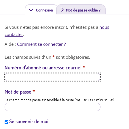
Connexion
(
Mot de passe oublié ?
o
Si vous n'êtes pas encore inscrit, n'hésitez pas à
nous
n
contacter
.
g
Aide :
Comment se connecter ?
l
Les champs suivis d' un
*
sont obligatoires.
e
Numéro d'abonné ou adresse courriel
*
t
a
c
Mot de passe
*
Le champ mot de passe est sensible à la casse (majuscules / minuscules)
t
i
f
Se souvenir de moi