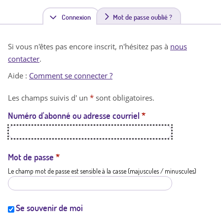
Connexion
(
Mot de passe oublié ?
o
Si vous n'êtes pas encore inscrit, n'hésitez pas à
nous
n
contacter
.
g
Aide :
Comment se connecter ?
l
Les champs suivis d' un
*
sont obligatoires.
e
Numéro d'abonné ou adresse courriel
*
t
a
c
Mot de passe
*
Le champ mot de passe est sensible à la casse (majuscules / minuscules)
t
i
f
Se souvenir de moi