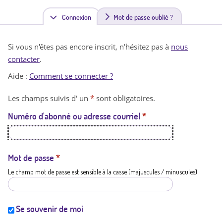
Connexion
(
Mot de passe oublié ?
o
Si vous n'êtes pas encore inscrit, n'hésitez pas à
nous
n
contacter
.
g
Aide :
Comment se connecter ?
l
Les champs suivis d' un
*
sont obligatoires.
e
Numéro d'abonné ou adresse courriel
*
t
a
c
Mot de passe
*
Le champ mot de passe est sensible à la casse (majuscules / minuscules)
t
i
f
Se souvenir de moi