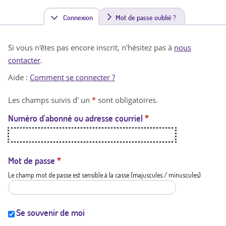
Connexion
(
Mot de passe oublié ?
o
Si vous n'êtes pas encore inscrit, n'hésitez pas à
nous
n
contacter
.
g
Aide :
Comment se connecter ?
l
Les champs suivis d' un
*
sont obligatoires.
e
Numéro d'abonné ou adresse courriel
*
t
a
c
Mot de passe
*
Le champ mot de passe est sensible à la casse (majuscules / minuscules)
t
i
f
Se souvenir de moi