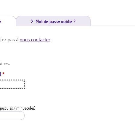
n
(
Mot de passe oublié ?
o
itez pas à
nous contacter
.
n
g
ires.
l
l
*
e
t
a
c
juscules / minuscules)
t
i