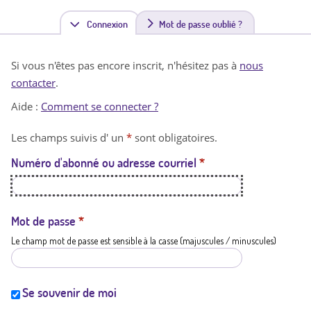
Connexion
(
Mot de passe oublié ?
o
Si vous n'êtes pas encore inscrit, n'hésitez pas à
nous
n
contacter
.
g
Aide :
Comment se connecter ?
l
Les champs suivis d' un
*
sont obligatoires.
e
Numéro d'abonné ou adresse courriel
*
t
a
c
Mot de passe
*
Le champ mot de passe est sensible à la casse (majuscules / minuscules)
t
i
f
Se souvenir de moi