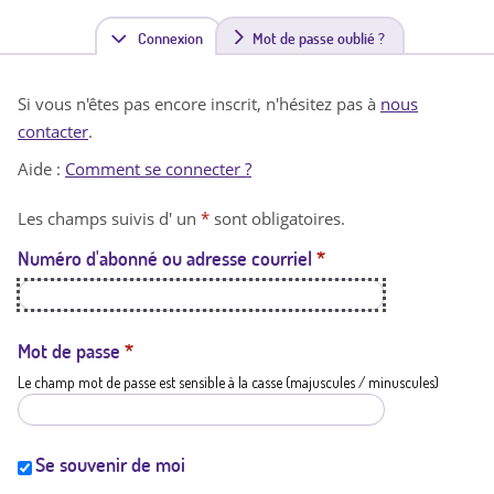
Connexion
(
Mot de passe oublié ?
o
Si vous n'êtes pas encore inscrit, n'hésitez pas à
nous
n
contacter
.
g
Aide :
Comment se connecter ?
l
Les champs suivis d' un
*
sont obligatoires.
e
Numéro d'abonné ou adresse courriel
*
t
a
c
Mot de passe
*
Le champ mot de passe est sensible à la casse (majuscules / minuscules)
t
i
f
Se souvenir de moi