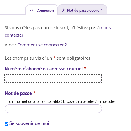
Connexion
(
Mot de passe oublié ?
o
Si vous n'êtes pas encore inscrit, n'hésitez pas à
nous
n
contacter
.
g
Aide :
Comment se connecter ?
l
Les champs suivis d' un
*
sont obligatoires.
e
Numéro d'abonné ou adresse courriel
*
t
a
c
Mot de passe
*
Le champ mot de passe est sensible à la casse (majuscules / minuscules)
t
i
f
Se souvenir de moi