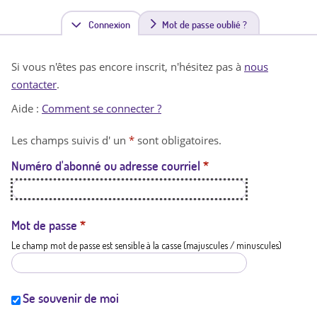
Connexion
(
Mot de passe oublié ?
o
Si vous n'êtes pas encore inscrit, n'hésitez pas à
nous
n
contacter
.
g
Aide :
Comment se connecter ?
l
Les champs suivis d' un
*
sont obligatoires.
e
Numéro d'abonné ou adresse courriel
*
t
a
c
Mot de passe
*
Le champ mot de passe est sensible à la casse (majuscules / minuscules)
t
i
f
Se souvenir de moi