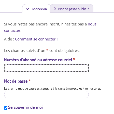
Connexion
(
Mot de passe oublié ?
o
Si vous n'êtes pas encore inscrit, n'hésitez pas à
nous
n
contacter
.
g
Aide :
Comment se connecter ?
l
Les champs suivis d' un
*
sont obligatoires.
e
Numéro d'abonné ou adresse courriel
*
t
a
c
Mot de passe
*
Le champ mot de passe est sensible à la casse (majuscules / minuscules)
t
i
f
Se souvenir de moi