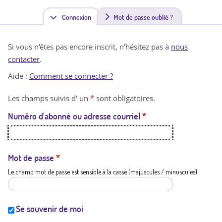
Connexion
(
Mot de passe oublié ?
o
Si vous n'êtes pas encore inscrit, n'hésitez pas à
nous
n
contacter
.
g
Aide :
Comment se connecter ?
l
Les champs suivis d' un
*
sont obligatoires.
e
Numéro d'abonné ou adresse courriel
*
t
a
c
Mot de passe
*
Le champ mot de passe est sensible à la casse (majuscules / minuscules)
t
i
f
Se souvenir de moi