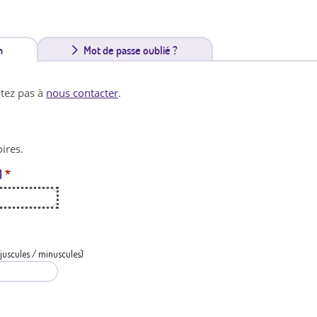
n
(
Mot de passe oublié ?
o
itez pas à
nous contacter
.
n
g
ires.
l
l
*
e
t
a
c
juscules / minuscules)
t
i