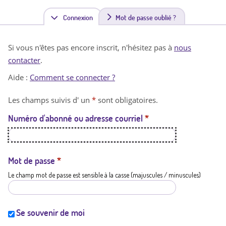
Connexion
(
Mot de passe oublié ?
o
Si vous n'êtes pas encore inscrit, n'hésitez pas à
nous
n
contacter
.
g
Aide :
Comment se connecter ?
l
Les champs suivis d' un
*
sont obligatoires.
e
Numéro d'abonné ou adresse courriel
*
t
a
c
Mot de passe
*
Le champ mot de passe est sensible à la casse (majuscules / minuscules)
t
i
f
Se souvenir de moi