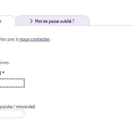
n
(
Mot de passe oublié ?
o
itez pas à
nous contacter
.
n
g
ires.
l
l
*
e
t
a
c
juscules / minuscules)
t
i