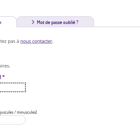
n
(
Mot de passe oublié ?
o
itez pas à
nous contacter
.
n
g
ires.
l
l
*
e
t
a
c
juscules / minuscules)
t
i