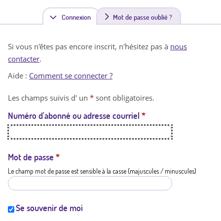
Connexion
(
Mot de passe oublié ?
o
Si vous n'êtes pas encore inscrit, n'hésitez pas à
nous
n
contacter
.
g
Aide :
Comment se connecter ?
l
Les champs suivis d' un
*
sont obligatoires.
e
Numéro d'abonné ou adresse courriel
*
t
a
c
Mot de passe
*
Le champ mot de passe est sensible à la casse (majuscules / minuscules)
t
i
f
Se souvenir de moi