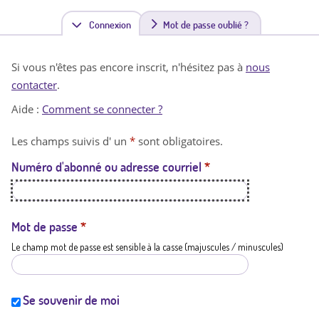
Connexion
(
Mot de passe oublié ?
o
Si vous n'êtes pas encore inscrit, n'hésitez pas à
nous
n
contacter
.
g
Aide :
Comment se connecter ?
l
Les champs suivis d' un
*
sont obligatoires.
e
Numéro d'abonné ou adresse courriel
*
t
a
c
Mot de passe
*
Le champ mot de passe est sensible à la casse (majuscules / minuscules)
t
i
f
Se souvenir de moi