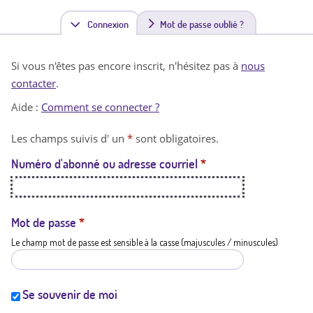
Connexion
(
Mot de passe oublié ?
o
Si vous n'êtes pas encore inscrit, n'hésitez pas à
nous
n
contacter
.
g
Aide :
Comment se connecter ?
l
Les champs suivis d' un
*
sont obligatoires.
e
Numéro d'abonné ou adresse courriel
*
t
a
c
Mot de passe
*
Le champ mot de passe est sensible à la casse (majuscules / minuscules)
t
i
f
Se souvenir de moi