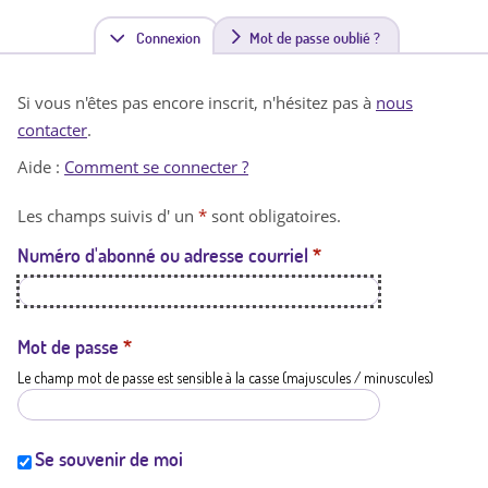
Connexion
(
Mot de passe oublié ?
o
Si vous n'êtes pas encore inscrit, n'hésitez pas à
nous
n
contacter
.
g
Aide :
Comment se connecter ?
l
Les champs suivis d' un
*
sont obligatoires.
e
Numéro d'abonné ou adresse courriel
*
t
a
c
Mot de passe
*
Le champ mot de passe est sensible à la casse (majuscules / minuscules)
t
i
f
Se souvenir de moi