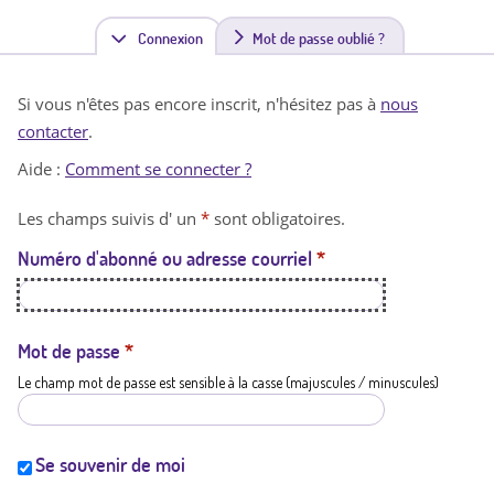
Connexion
(
Mot de passe oublié ?
o
Si vous n'êtes pas encore inscrit, n'hésitez pas à
nous
n
contacter
.
g
Aide :
Comment se connecter ?
l
Les champs suivis d' un
*
sont obligatoires.
e
Numéro d'abonné ou adresse courriel
*
t
a
c
Mot de passe
*
Le champ mot de passe est sensible à la casse (majuscules / minuscules)
t
i
f
Se souvenir de moi