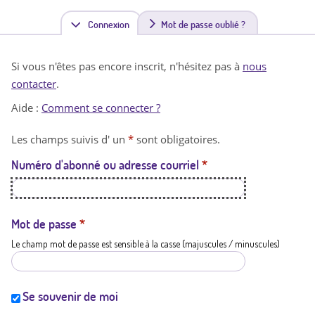
Connexion
(
Mot de passe oublié ?
o
Si vous n'êtes pas encore inscrit, n'hésitez pas à
nous
n
contacter
.
g
Aide :
Comment se connecter ?
l
Les champs suivis d' un
*
sont obligatoires.
e
Numéro d'abonné ou adresse courriel
*
t
a
c
Mot de passe
*
Le champ mot de passe est sensible à la casse (majuscules / minuscules)
t
i
f
Se souvenir de moi