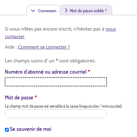
Connexion
(
Mot de passe oublié ?
o
Si vous n'êtes pas encore inscrit, n'hésitez pas à
nous
n
contacter
.
g
Aide :
Comment se connecter ?
l
Les champs suivis d' un
*
sont obligatoires.
e
Numéro d'abonné ou adresse courriel
*
t
a
c
Mot de passe
*
Le champ mot de passe est sensible à la casse (majuscules / minuscules)
t
i
f
Se souvenir de moi