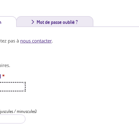
n
(
Mot de passe oublié ?
o
itez pas à
nous contacter
.
n
g
ires.
l
l
*
e
t
a
c
juscules / minuscules)
t
i