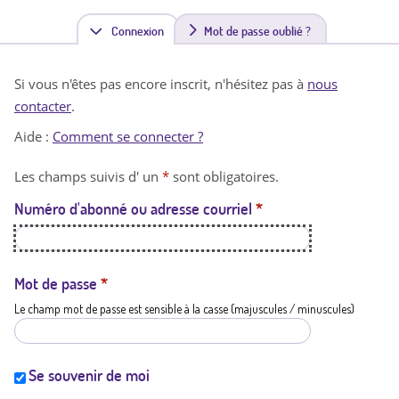
Connexion
(
Mot de passe oublié ?
o
Si vous n'êtes pas encore inscrit, n'hésitez pas à
nous
n
contacter
.
g
Aide :
Comment se connecter ?
l
Les champs suivis d' un
*
sont obligatoires.
e
Numéro d'abonné ou adresse courriel
*
t
a
c
Mot de passe
*
Le champ mot de passe est sensible à la casse (majuscules / minuscules)
t
i
f
Se souvenir de moi