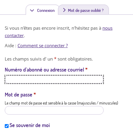
Connexion
(
Mot de passe oublié ?
o
Si vous n'êtes pas encore inscrit, n'hésitez pas à
nous
n
contacter
.
g
Aide :
Comment se connecter ?
l
Les champs suivis d' un
*
sont obligatoires.
e
Numéro d'abonné ou adresse courriel
*
t
a
c
Mot de passe
*
Le champ mot de passe est sensible à la casse (majuscules / minuscules)
t
i
f
Se souvenir de moi