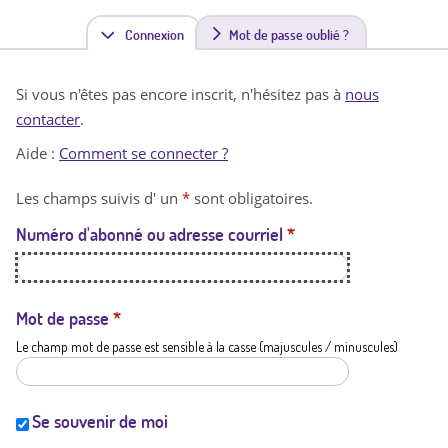
Connexion
(
Mot de passe oublié ?
o
Si vous n'êtes pas encore inscrit, n'hésitez pas à
nous
n
contacter
.
g
Aide :
Comment se connecter ?
l
Les champs suivis d' un
*
sont obligatoires.
e
Numéro d'abonné ou adresse courriel
*
t
a
c
Mot de passe
*
Le champ mot de passe est sensible à la casse (majuscules / minuscules)
t
i
f
Se souvenir de moi