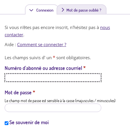
Connexion
(
Mot de passe oublié ?
o
Si vous n'êtes pas encore inscrit, n'hésitez pas à
nous
n
contacter
.
g
Aide :
Comment se connecter ?
l
Les champs suivis d' un
*
sont obligatoires.
e
Numéro d'abonné ou adresse courriel
*
t
a
c
Mot de passe
*
Le champ mot de passe est sensible à la casse (majuscules / minuscules)
t
i
f
Se souvenir de moi