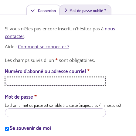
Connexion
(
Mot de passe oublié ?
o
Si vous n'êtes pas encore inscrit, n'hésitez pas à
nous
n
contacter
.
g
Aide :
Comment se connecter ?
l
Les champs suivis d' un
*
sont obligatoires.
e
Numéro d'abonné ou adresse courriel
*
t
a
c
Mot de passe
*
Le champ mot de passe est sensible à la casse (majuscules / minuscules)
t
i
f
Se souvenir de moi