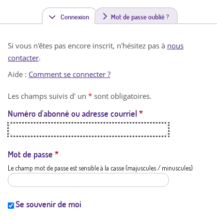
Connexion
(
Mot de passe oublié ?
o
Si vous n'êtes pas encore inscrit, n'hésitez pas à
nous
n
contacter
.
g
Aide :
Comment se connecter ?
l
Les champs suivis d' un
*
sont obligatoires.
e
Numéro d'abonné ou adresse courriel
*
t
a
c
Mot de passe
*
Le champ mot de passe est sensible à la casse (majuscules / minuscules)
t
i
f
Se souvenir de moi