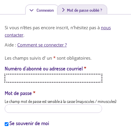
Connexion
(
Mot de passe oublié ?
o
Si vous n'êtes pas encore inscrit, n'hésitez pas à
nous
n
contacter
.
g
Aide :
Comment se connecter ?
l
Les champs suivis d' un
*
sont obligatoires.
e
Numéro d'abonné ou adresse courriel
*
t
a
c
Mot de passe
*
Le champ mot de passe est sensible à la casse (majuscules / minuscules)
t
i
f
Se souvenir de moi