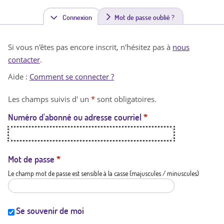
Connexion
(
Mot de passe oublié ?
o
Si vous n'êtes pas encore inscrit, n'hésitez pas à
nous
n
contacter
.
g
Aide :
Comment se connecter ?
l
Les champs suivis d' un
*
sont obligatoires.
e
Numéro d'abonné ou adresse courriel
*
t
a
c
Mot de passe
*
Le champ mot de passe est sensible à la casse (majuscules / minuscules)
t
i
f
Se souvenir de moi