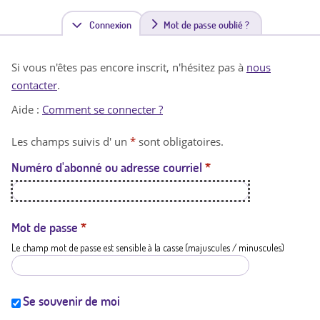
Connexion
(
Mot de passe oublié ?
o
Si vous n'êtes pas encore inscrit, n'hésitez pas à
nous
n
contacter
.
g
Aide :
Comment se connecter ?
l
Les champs suivis d' un
*
sont obligatoires.
e
Numéro d'abonné ou adresse courriel
*
t
a
c
Mot de passe
*
Le champ mot de passe est sensible à la casse (majuscules / minuscules)
t
i
f
Se souvenir de moi