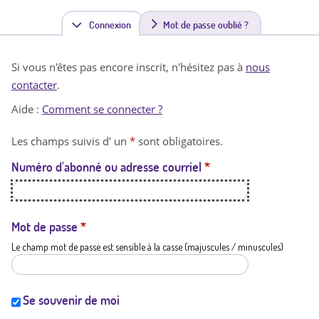
Connexion
(
Mot de passe oublié ?
o
Si vous n'êtes pas encore inscrit, n'hésitez pas à
nous
n
contacter
.
g
Aide :
Comment se connecter ?
l
Les champs suivis d' un
*
sont obligatoires.
e
Numéro d'abonné ou adresse courriel
*
t
a
c
Mot de passe
*
Le champ mot de passe est sensible à la casse (majuscules / minuscules)
t
i
f
Se souvenir de moi