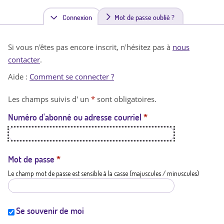
Connexion
(
Mot de passe oublié ?
o
Si vous n'êtes pas encore inscrit, n'hésitez pas à
nous
n
contacter
.
g
Aide :
Comment se connecter ?
l
Les champs suivis d' un
*
sont obligatoires.
e
Numéro d'abonné ou adresse courriel
*
t
a
c
Mot de passe
*
Le champ mot de passe est sensible à la casse (majuscules / minuscules)
t
i
f
Se souvenir de moi