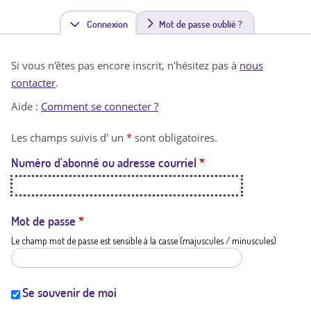
Connexion
(
Mot de passe oublié ?
o
Si vous n'êtes pas encore inscrit, n'hésitez pas à
nous
n
contacter
.
g
Aide :
Comment se connecter ?
l
Les champs suivis d' un
*
sont obligatoires.
e
Numéro d'abonné ou adresse courriel
*
t
a
c
Mot de passe
*
Le champ mot de passe est sensible à la casse (majuscules / minuscules)
t
i
f
Se souvenir de moi